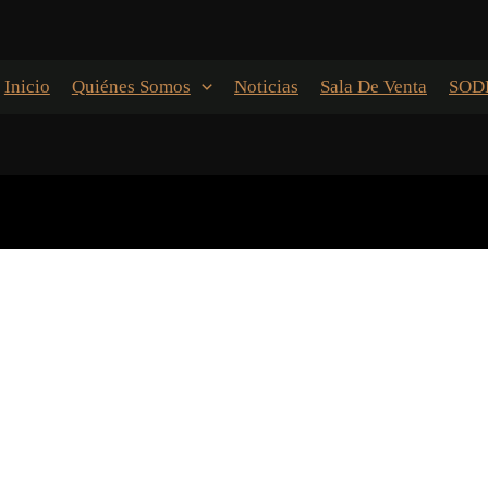
Inicio
Quiénes Somos
Noticias
Sala De Venta
SOD
Para restablecer tu contraseña, por favor, introduce a
continuación tu dirección de correo electrónico o nombre de